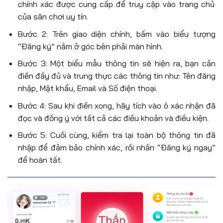
chính xác được cung cấp để truy cập vào trang chủ
của sân chơi uy tín.
Bước 2: Trên giao diện chính, bấm vào biểu tượng
“Đăng ký” nằm ở góc bên phải màn hình.
Bước 3: Một biểu mẫu thông tin sẽ hiện ra, bạn cần
điền đầy đủ và trung thực các thông tin như: Tên đăng
nhập, Mật khẩu, Email và Số điện thoại.
Bước 4: Sau khi điền xong, hãy tích vào ô xác nhận đã
đọc và đồng ý với tất cả các điều khoản và điều kiện.
Bước 5: Cuối cùng, kiểm tra lại toàn bộ thông tin đã
nhập để đảm bảo chính xác, rồi nhấn “Đăng ký ngay”
để hoàn tất.