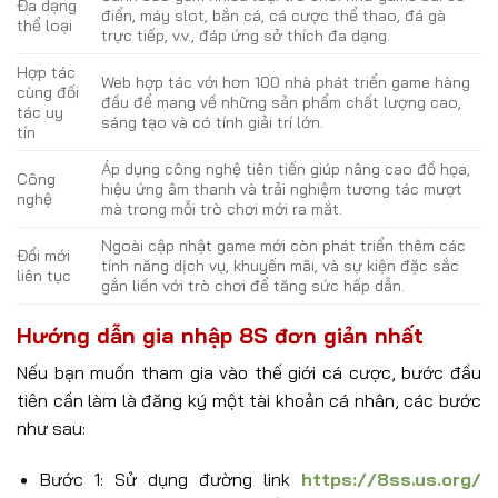
Đa dạng
điển, máy slot, bắn cá, cá cược thể thao, đá gà
thể loại
trực tiếp, v.v., đáp ứng sở thích đa dạng.
Hợp tác
Web hợp tác với hơn 100 nhà phát triển game hàng
cùng đối
đầu để mang về những sản phẩm chất lượng cao,
tác uy
sáng tạo và có tính giải trí lớn.
tín
Áp dụng công nghệ tiên tiến giúp nâng cao đồ họa,
Công
hiệu ứng âm thanh và trải nghiệm tương tác mượt
nghệ
mà trong mỗi trò chơi mới ra mắt.
Ngoài cập nhật game mới còn phát triển thêm các
Đổi mới
tính năng dịch vụ, khuyến mãi, và sự kiện đặc sắc
liên tục
gắn liền với trò chơi để tăng sức hấp dẫn.
Hướng dẫn gia nhập 8S đơn giản nhất
Nếu bạn muốn tham gia vào thế giới cá cược, bước đầu
tiên cần làm là đăng ký một tài khoản cá nhân, các bước
như sau:
Bước 1: Sử dụng đường link
https://8ss.us.org/