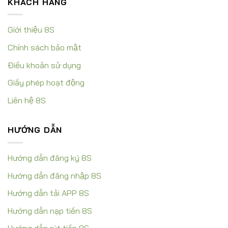
KHÁCH HÀNG
Giới thiệu 8S
Chính sách bảo mật
Điều khoản sử dụng
Giấy phép hoạt động
Liên hệ 8S
HƯỚNG DẪN
Hướng dẫn đăng ký 8S
Hướng dẫn đăng nhập 8S
Hướng dẫn tải APP 8S
Hướng dẫn nạp tiền 8S